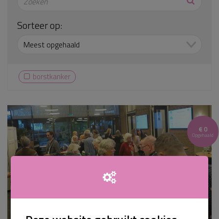
Sorteer op:
borstkanker
€ 0
Opgehaald