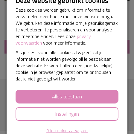
Deze website gebruikt cookies
Stichting Jij Speelt de Hoofdrol zoekt
Deze cookies worden gebruikt om informatie te
donateurs voor 2026
verzamelen over hoe je met onze website omgaat.
We gebruiken deze informatie om je gebruiksgemak
Steun jij het Borstkankersymposium 2026 en onze andere
te verbeteren, te personaliseren en voor analyse-
activiteiten?Op 24 oktober organiseren we weer ons
en meetdoeleinden. Lees onze
privacy
jaarlijkse symposium. Een dag vol waardevolle workshops
over de late gevolgen van borstkanker, begeleid door
voorwaarden
voor meer informatie.
Bekijk
fantastische experts. We sluiten af met een prachtige
Als je kiest voor 'alle cookies afwijzen' zal je
verrassing van onze mysteriegast!Om dit symposium – en
informatie niet worden gevolgd bij je bezoek aan
onze andere activiteiten in 2026 – toegankelijk te houden
deze website. Er wordt alleen een (noodzakelijke)
voor (ex-)patiënten, hebben we jouw hulp nodig. Met jouw
cookie in je browser geplaatst om te onthouden
donatie maken we een verschil voor iedereen die met deze
ziekte te maken krijgt.Draag jij bij aan een dag vol steun en
dat je niet gevolgd wilt worden.
verbinding? Elke bijdrage telt.Doneer nu en help ons
helpen!Meer informatie vind je op
Meld je aan voor de nieuwsbrief
www.jijspeeltdehoofdrol.nl
Alles toestaan
Typ hier je e-mailadres
Instellingen
Alle cookies afwijzen